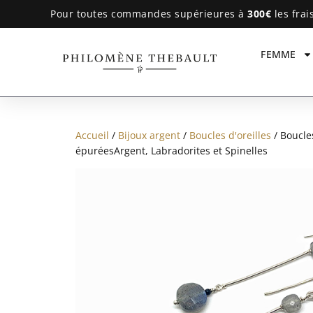
Pour toutes commandes supérieures à
300€
les frai
FEMME
Accueil
/
Bijoux argent
/
Boucles d'oreilles
/ Boucles
épuréesArgent, Labradorites et Spinelles