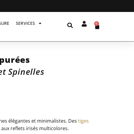
SURE
SERVICES
0
épurées
et Spinelles
nes élégantes et minimalistes. Des
tiges
s
aux reflets irisés multicolores.