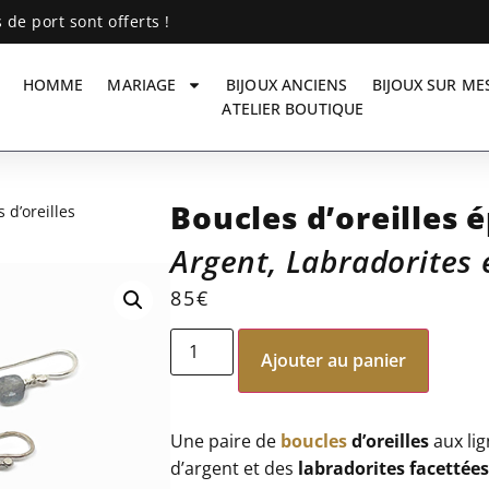
s de port sont offerts !
HOMME
MARIAGE
BIJOUX ANCIENS
BIJOUX SUR ME
ATELIER BOUTIQUE
Boucles d’oreilles 
 d’oreilles
Argent, Labradorites 
85
€
Ajouter au panier
Une paire de
boucles
d’oreilles
aux lig
d’argent et des
labradorites
facettée