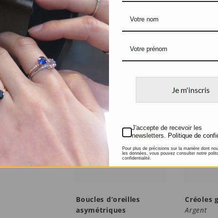
Boucles d’oreilles
Boucles d
Briolettes
colorées
Argent et Prasiolites
Argent, Q
Pierres fi
120
€
95
€
Je m'inscris
J'accepte de recevoir les
newsletters.
Politique de confi
Pour plus de précisions sur la manière dont no
les données, vous pouvez consulter notre polit
confidentialité.
Boucles d’oreilles
Créoles 
asymétriques
Argent