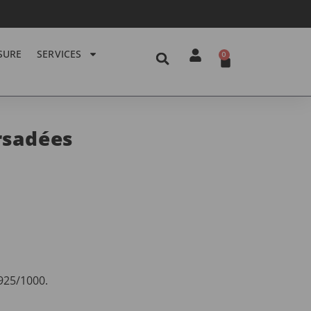
SURE
SERVICES
0
rsadées
925/1000.