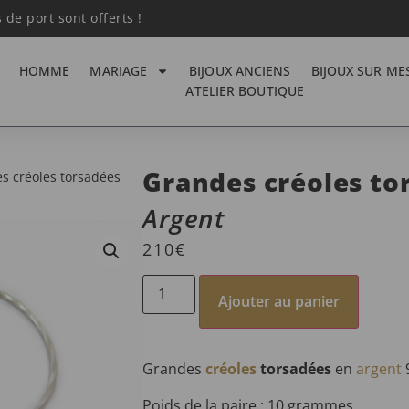
s de port sont offerts !
HOMME
MARIAGE
BIJOUX ANCIENS
BIJOUX SUR ME
ATELIER BOUTIQUE
Grandes créoles to
s créoles torsadées
Argent
210
€
Ajouter au panier
Grandes
créoles
torsadées
en
argent
Poids de la paire : 10 grammes