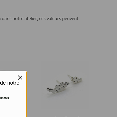
 dans notre atelier, ces valeurs peuvent
 de notre
letter.