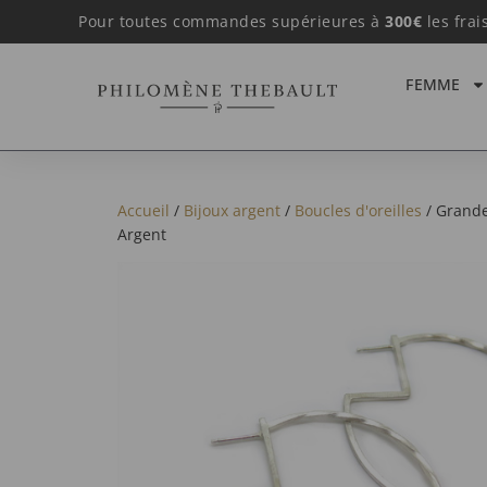
Pour toutes commandes supérieures à
300€
les frai
FEMME
Accueil
/
Bijoux argent
/
Boucles d'oreilles
/ Grande
Argent