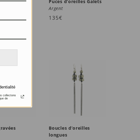
’oreilles
Puces d’oreilles Galets
Argent
uartz fumés et
135
€
nes
dentialité
us collectons
que de
gravées
Boucles d’oreilles
longues