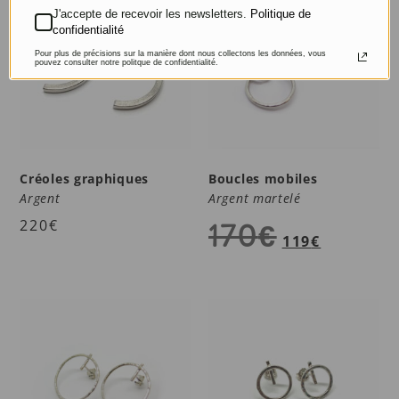
J'accepte de recevoir les newsletters.
Politique de
confidentialité
Pour plus de précisions sur la manière dont nous collectons les données, vous
pouvez consulter notre politque de confidentialité.
Créoles graphiques
Boucles mobiles
Argent
Argent martelé
170
€
220
€
119
€