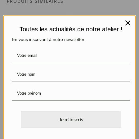
PRODUITS SIMILAIRES
Toutes les actualités de notre atelier !
En vous inscrivant à notre newsletter.
Boucles d’oreilles
Boucles d’oreilles
losanges Briolettes
colorées
Argent, Labradorites et
Argent, Quartz fumés et
Pierres fines
Pierres fines
95
€
95
€
Je m'inscris
Promo !