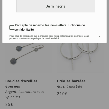
165
€
155
€
Je m'inscris
116
€
J'accepte de recevoir les newsletters.
Politique de
confidentialité
Pour plus de précisions sur la manière dont nous collectons les données, vous
pouvez consulter notre politque de confidentialité.
Boucles d’oreilles
Créoles barrées
épurées
Argent martelé
Argent, Labradorites et
210
€
Spinelles
85
€