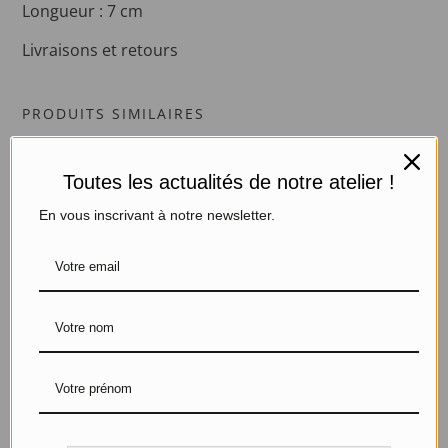
Longueur : 7 cm
Livraisons et retours
PRODUITS SIMILAIRES
Promo !
Toutes les actualités de notre atelier !
En vous inscrivant à notre newsletter.
Boucles d’oreilles
Boucles d’oreilles
Gouttes
Gouttes
Argent, Nacres vertes et
Argent, Citrines et Pierres
Pierres fines
fines