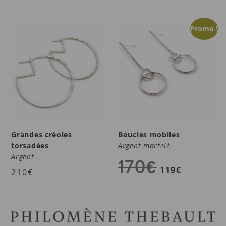
Promo !
Grandes créoles
Boucles mobiles
torsadées
Argent martelé
Argent
170
€
119
€
210
€