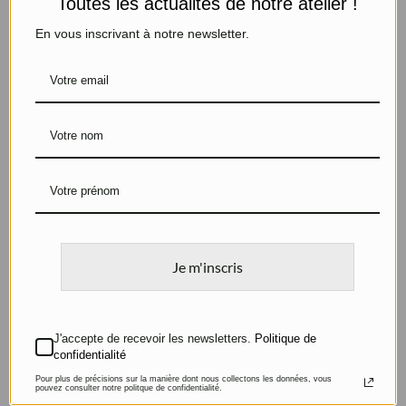
Toutes les actualités de notre atelier !
En vous inscrivant à notre newsletter.
Bague Jonc en Emeraude
Bague Asymétrique
Or jaune
Or blanc, Cordiérite et
Aigue marine
Je m'inscris
J'accepte de recevoir les newsletters.
Politique de
confidentialité
Pour plus de précisions sur la manière dont nous collectons les données, vous
pouvez consulter notre politque de confidentialité.