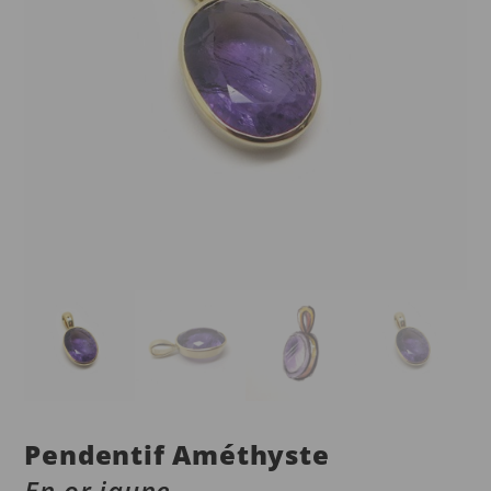
Pendentif Améthyste
En or jaune