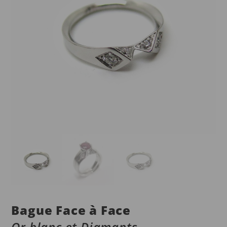
Bague Face à Face
Or blanc et Diamants