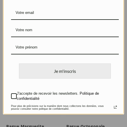
Transformation de
Bague originale en or
bijoux
rose
Argent et Agates druse
Saphir et diamants
Je m'inscris
J'accepte de recevoir les newsletters.
Politique de
confidentialité
Pour plus de précisions sur la manière dont nous collectons les données, vous
pouvez consulter notre politque de confidentialité.
Bague Marguerite
Bague Octogonale