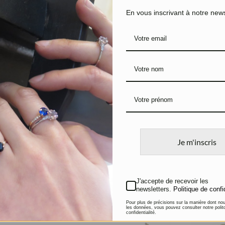
En vous inscrivant à notre news
Boucles d’oreilles
Boucles d
Briolettes
losanges
Argent, Quartz fumés et
Argent, P
Spinelles
Pierres fi
135
€
95
€
Je m'inscris
J'accepte de recevoir les
newsletters.
Politique de confi
Pour plus de précisions sur la manière dont no
les données, vous pouvez consulter notre polit
confidentialité.