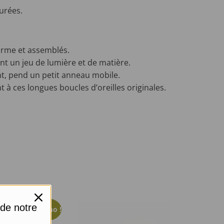
urées.
.
forme et assemblés.
ant un jeu de lumière et de matière.
t, pend un petit anneau mobile.
 ces longues boucles d’oreilles originales.
 de notre
Promo !