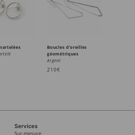
martelées
Boucles d’oreilles
rtelé
géométriques
Argent
210
€
Services
Sur-mesure