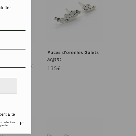
letter.
’oreilles
Puces d’oreilles Galets
 Briolettes
Argent
ierres de lune et
135
€
nes
67
€
dentialité
us collectons
que de