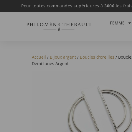
Pour toutes commandes supérieures à
300€
les frai
FEMME
Accueil
/
Bijoux argent
/
Boucles d'oreilles
/ Boucles
Demi lunes Argent