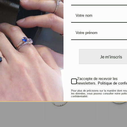
Boucles d’oreilles
Boucles d
Briolettes
colorées
Argent et Prasiolites
Argent, Q
Pierres fi
120
€
95
€
Je m'inscris
J'accepte de recevoir les
newsletters.
Politique de confi
Pour plus de précisions sur la manière dont no
les données, vous pouvez consulter notre polit
confidentialité.