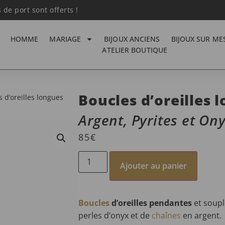
s de port sont offerts !
HOMME
MARIAGE
BIJOUX ANCIENS
BIJOUX SUR ME
ATELIER BOUTIQUE
Boucles d’oreilles 
 d’oreilles longues
Argent, Pyrites et On
85
€
Ajouter au panier
Boucles
d’oreilles pendantes
et soupl
perles d’onyx et de
chaînes
en argent.