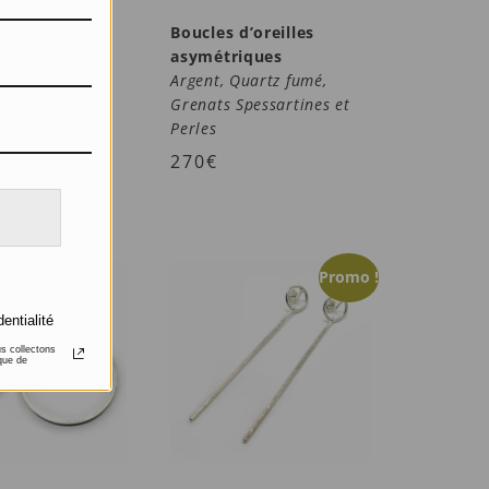
’oreilles
Boucles d’oreilles
asymétriques
uartz fumés et
Argent, Quartz fumé,
nes
Grenats Spessartines et
Perles
270
€
Promo !
dentialité
us collectons
que de