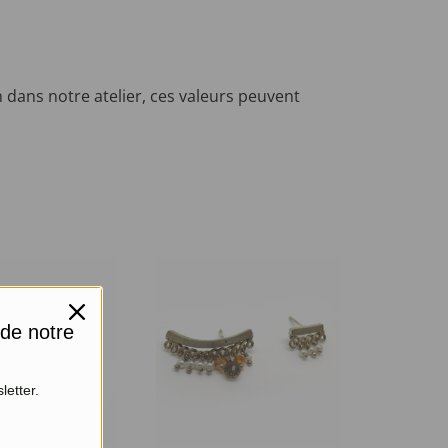
 dans notre atelier, ces valeurs peuvent
 de notre
letter.