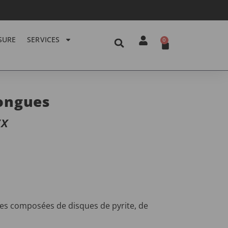
SURE
SERVICES
0
longues
yx
es composées de disques de pyrite, de