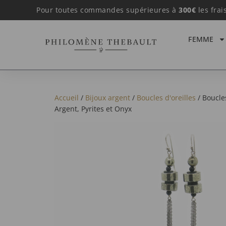
Pour toutes commandes supérieures à
300€
les frai
FEMME
Accueil
/
Bijoux argent
/
Boucles d'oreilles
/ Boucles
Argent, Pyrites et Onyx