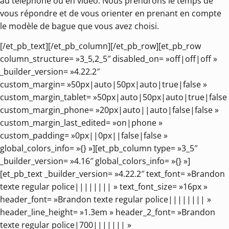
au téléphone ou en vidéo. Nous prendrons le temps de
vous répondre et de vous orienter en prenant en compte
le modèle de bague que vous avez choisi.
[/et_pb_text][/et_pb_column][/et_pb_row][et_pb_row
column_structure= »3_5,2_5″ disabled_on= »off|off|off »
_builder_version= »4.22.2″
custom_margin= »50px|auto|50px|auto|true|false »
custom_margin_tablet= »50px|auto|50px|auto|true|false 
custom_margin_phone= »20px|auto||auto|false|false »
custom_margin_last_edited= »on|phone »
custom_padding= »0px||0px||false|false »
global_colors_info= »{} »][et_pb_column type= »3_5″
_builder_version= »4.16″ global_colors_info= »{} »]
[et_pb_text _builder_version= »4.22.2″ text_font= »Brandon
texte regular police|||||||| » text_font_size= »16px »
header_font= »Brandon texte regular police|||||||| »
header_line_height= »1.3em » header_2_font= »Brandon
texte regular police|700||||||| »