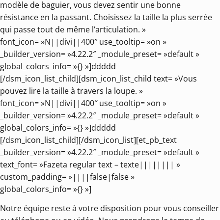
modèle de baguier, vous devez sentir une bonne
résistance en la passant. Choisissez la taille la plus serrée
qui passe tout de même l’articulation. »
font_icon= »N||divi||400″ use_tooltip= »on »
_builder_version= »4.22.2″ _module_preset= »default »
global_colors_info= »{} »]ddddd
[/dsm_icon_list_child][dsm_icon_list_child text= »Vous
pouvez lire la taille à travers la loupe. »
font_icon= »N||divi||400″ use_tooltip= »on »
_builder_version= »4.22.2″ _module_preset= »default »
global_colors_info= »{} »]ddddd
[/dsm_icon_list_child][/dsm_icon_list][et_pb_text
_builder_version= »4.22.2″ _module_preset= »default »
text_font= »Fazeta regular text – texte|||||||| »
custom_padding= »||||false|false »
global_colors_info= »{} »]
Notre équipe reste à votre disposition pour vous conseiller