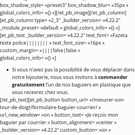
box_shadow_style= »preset3″ box_shadow_blur= »35px »
global_colors_info= »{} »][/et_pb_image][/et_pb_column]
[et_pb_column type= »2_3″ _builder_version= »4.22.2″
_module_preset= »default » global_colors_info= »{} »]
[et_pb_text _builder_version= »4.22.2″ text_font= »Fazeta
texte police|||||||| » text_font_size= »16px »
custom_margin= »||||false|false »
global_colors_info= »{} »]
Si vous n’avez pas la possibilité de vous déplacer dans
notre bijouterie, nous vous invitons à
commander
gratuitement
l’un de nos baguiers en plastique que
vous recevrez chez vous.
[/et_pb_text][et_pb_button button_url= »/mesurer-son-
tour-de-doigt/formulaire-baguier-courrier/ »
url_new_window= »on » button_text= »Je reçois mon
baguier par courrier » button_alignment= »center »
_builder_version= »4.22.2″ custom_button= »on »