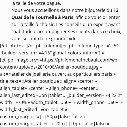
la taille de votre bague.
Nous vous accueillons dans notre bijouterie du
13
Quai de la Tournelle à Paris
, afin de vous orienter
sur la taille à choisir. Les conseils d’un expert ayant
l’habitude d’accompagner ses clients dans ce choix,
vous seront d’une grande aide.
[/et_pb_text][/et_pb_column][et_pb_column type= »2_5″
_builder_version= »4.16″ global_colors_info= »{} »]
[et_pb_image src= »https://philomenethebault.com/wp-
content/uploads/2016/06/Atelier-boutique.jpg »
alt= »atelier de joaillerie ouvert aux particuliers paris »
title_text= »Atelier boutique » align= »center »
align_tablet= »center » align_phone= »center »
align_last_edited= »on|tablet » _builder_version= »4.22.2″
width= »70% » width_tablet= »50% » width_phone= »60% »
width_last_edited= »on|tablet »
custom_margin= »|||50px|false|false »
custom_margin_tablet= »-20px|||0px|false|false »