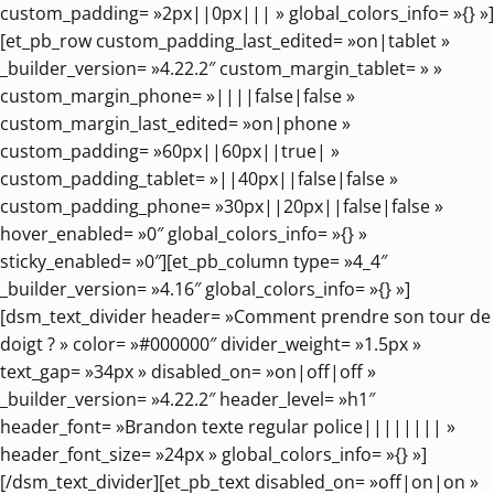
custom_padding= »2px||0px||| » global_colors_info= »{} »]
[et_pb_row custom_padding_last_edited= »on|tablet »
_builder_version= »4.22.2″ custom_margin_tablet= » »
custom_margin_phone= »||||false|false »
custom_margin_last_edited= »on|phone »
custom_padding= »60px||60px||true| »
custom_padding_tablet= »||40px||false|false »
custom_padding_phone= »30px||20px||false|false »
hover_enabled= »0″ global_colors_info= »{} »
sticky_enabled= »0″][et_pb_column type= »4_4″
_builder_version= »4.16″ global_colors_info= »{} »]
[dsm_text_divider header= »Comment prendre son tour de
doigt ? » color= »#000000″ divider_weight= »1.5px »
text_gap= »34px » disabled_on= »on|off|off »
_builder_version= »4.22.2″ header_level= »h1″
header_font= »Brandon texte regular police|||||||| »
header_font_size= »24px » global_colors_info= »{} »]
[/dsm_text_divider][et_pb_text disabled_on= »off|on|on »