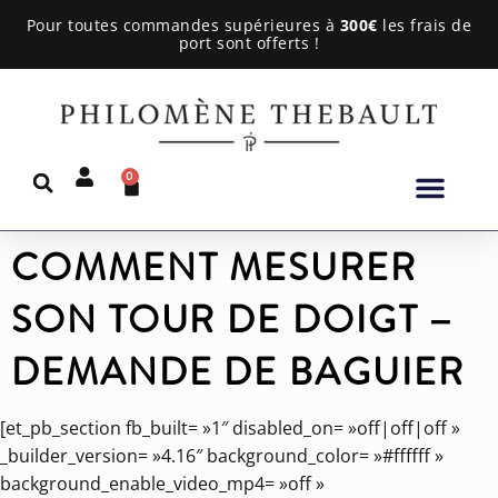
Pour toutes commandes supérieures à
300€
les frais de
port sont offerts !
0
COMMENT MESURER
SON TOUR DE DOIGT –
DEMANDE DE BAGUIER
[et_pb_section fb_built= »1″ disabled_on= »off|off|off »
_builder_version= »4.16″ background_color= »#ffffff »
background_enable_video_mp4= »off »