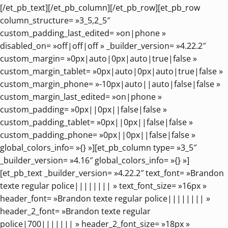
[/et_pb_text][/et_pb_column][/et_pb_row][et_pb_row
column_structure= »3_5,2_5″
custom_padding_last_edited= »on|phone »
disabled_on= »off|off|off » _builder_version= »4.22.2″
custom_margin= »0px|auto|0px|auto|true|false »
custom_margin_tablet= »0px|auto|0px|auto|true|false »
custom_margin_phone= »-10px|auto||auto|false|false »
custom_margin_last_edited= »on|phone »
custom_padding= »0px||0px||false|false »
custom_padding_tablet= »0px||0px||false|false »
custom_padding_phone= »0px||0px||false|false »
global_colors_info= »{} »][et_pb_column type= »3_5″
_builder_version= »4.16″ global_colors_info= »{} »]
[et_pb_text _builder_version= »4.22.2″ text_font= »Brandon
texte regular police|||||||| » text_font_size= »16px »
header_font= »Brandon texte regular police|||||||| »
header_2_font= »Brandon texte regular
police|700||||||| » header_2_font_size= »18px »