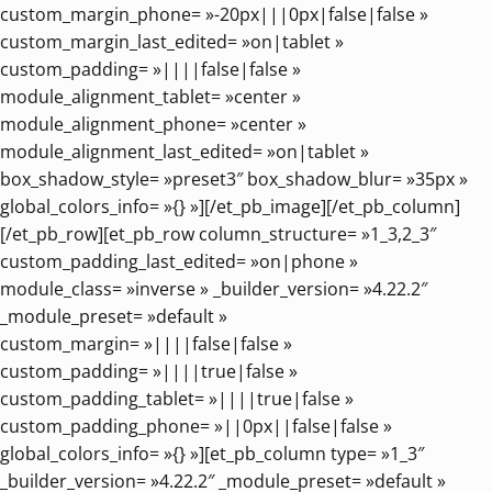
custom_margin_phone= »-20px|||0px|false|false »
custom_margin_last_edited= »on|tablet »
custom_padding= »||||false|false »
module_alignment_tablet= »center »
module_alignment_phone= »center »
module_alignment_last_edited= »on|tablet »
box_shadow_style= »preset3″ box_shadow_blur= »35px »
global_colors_info= »{} »][/et_pb_image][/et_pb_column]
[/et_pb_row][et_pb_row column_structure= »1_3,2_3″
custom_padding_last_edited= »on|phone »
module_class= »inverse » _builder_version= »4.22.2″
_module_preset= »default »
custom_margin= »||||false|false »
custom_padding= »||||true|false »
custom_padding_tablet= »||||true|false »
custom_padding_phone= »||0px||false|false »
global_colors_info= »{} »][et_pb_column type= »1_3″
_builder_version= »4.22.2″ _module_preset= »default »