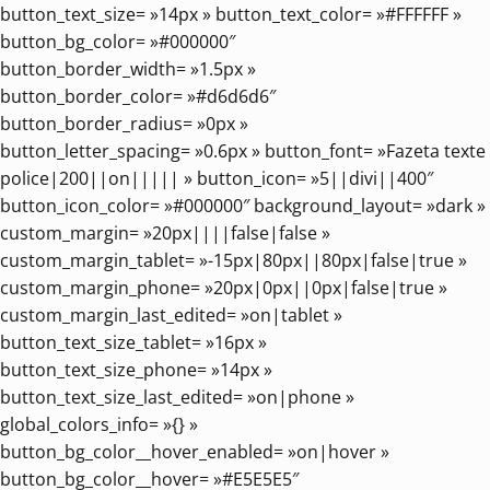
button_text_size= »14px » button_text_color= »#FFFFFF »
button_bg_color= »#000000″
button_border_width= »1.5px »
button_border_color= »#d6d6d6″
button_border_radius= »0px »
button_letter_spacing= »0.6px » button_font= »Fazeta texte
police|200||on||||| » button_icon= »5||divi||400″
button_icon_color= »#000000″ background_layout= »dark »
custom_margin= »20px||||false|false »
custom_margin_tablet= »-15px|80px||80px|false|true »
custom_margin_phone= »20px|0px||0px|false|true »
custom_margin_last_edited= »on|tablet »
button_text_size_tablet= »16px »
button_text_size_phone= »14px »
button_text_size_last_edited= »on|phone »
global_colors_info= »{} »
button_bg_color__hover_enabled= »on|hover »
button_bg_color__hover= »#E5E5E5″