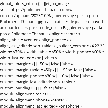
global_colors_info= »{} »][et_pb_image
src= »https://philomenethebault.com/wp-
content/uploads/2023/10/Baguier-envoye-par-la-poste-
Philomene-Thebault.jpg » alt= »atelier de joaillerie ouvert
aux particuliers paris » title_text= »Baguier envoye par la
poste Philomene Thebault » align= »center »
align_tablet= »center » align_phone= » »
align_last_edited= »on|tablet » _builder_version= »4.22.2″
width= »70% » width_tablet= »50% » width_phone= »60% »
width_last_edited= »on|tablet »
custom_margin= »|||50px|false|false »
custom_margin_tablet= »50px|||155px|false|false »
custom_margin_phone= »30px|||0px|false|false »
custom_margin_last_edited= »on|tablet »
custom_padding= »||||false|false »
module_alignment_tablet= » »
module_alignment_phone= »center »
module_alignment_last_edited= »on|phone »