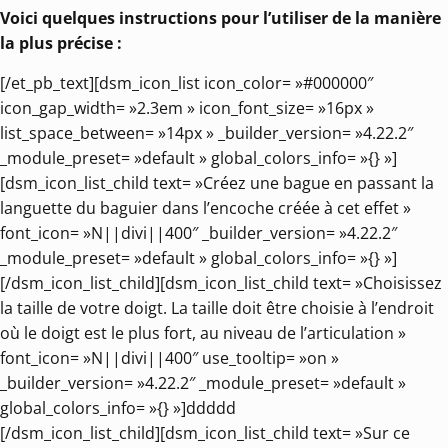
Voici quelques instructions pour l’utiliser de la manière
la plus précise :
[/et_pb_text][dsm_icon_list icon_color= »#000000″
icon_gap_width= »2.3em » icon_font_size= »16px »
list_space_between= »14px » _builder_version= »4.22.2″
_module_preset= »default » global_colors_info= »{} »]
[dsm_icon_list_child text= »Créez une bague en passant la
languette du baguier dans l’encoche créée à cet effet »
font_icon= »N||divi||400″ _builder_version= »4.22.2″
_module_preset= »default » global_colors_info= »{} »]
[/dsm_icon_list_child][dsm_icon_list_child text= »Choisissez
la taille de votre doigt. La taille doit être choisie à l’endroit
où le doigt est le plus fort, au niveau de l’articulation »
font_icon= »N||divi||400″ use_tooltip= »on »
_builder_version= »4.22.2″ _module_preset= »default »
global_colors_info= »{} »]ddddd
[/dsm_icon_list_child][dsm_icon_list_child text= »Sur ce