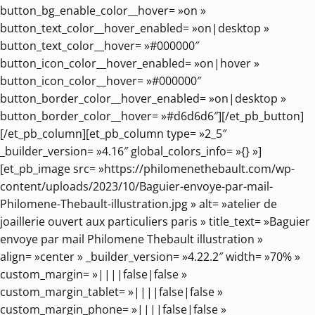
button_bg_enable_color__hover= »on »
button_text_color__hover_enabled= »on|desktop »
button_text_color__hover= »#000000″
button_icon_color__hover_enabled= »on|hover »
button_icon_color__hover= »#000000″
button_border_color__hover_enabled= »on|desktop »
button_border_color__hover= »#d6d6d6″][/et_pb_button]
[/et_pb_column][et_pb_column type= »2_5″
_builder_version= »4.16″ global_colors_info= »{} »]
[et_pb_image src= »https://philomenethebault.com/wp-
content/uploads/2023/10/Baguier-envoye-par-mail-
Philomene-Thebault-illustration.jpg » alt= »atelier de
joaillerie ouvert aux particuliers paris » title_text= »Baguier
envoye par mail Philomene Thebault illustration »
align= »center » _builder_version= »4.22.2″ width= »70% »
custom_margin= »||||false|false »
custom_margin_tablet= »||||false|false »
custom_margin_phone= »||||false|false »