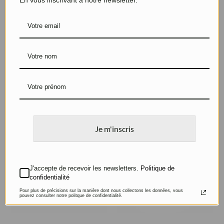
Bague pour homme
Bague Jonc en Emeraude
Argent et lapis-lazuli
Or jaune
Je m'inscris
J'accepte de recevoir les newsletters.
Politique de
confidentialité
Pour plus de précisions sur la manière dont nous collectons les données, vous
pouvez consulter notre politque de confidentialité.