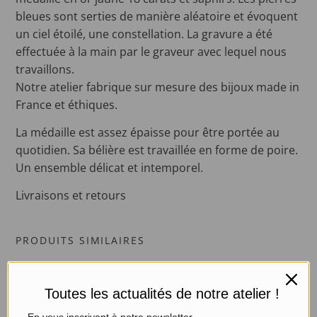
bleues sont serties de manière aléatoire et évoquent
un ciel étoilé, une constellation. La gravure a été
effectuée à la main par le graveur avec lequel nous
travaillons.
Notre atelier fabrique sur mesure des bijoux made in
France et éthiques.
La médaille est assez épaisse pour être portée au
quotidien. Sa bélière est travaillée en forme de poire.
Un ensemble délicat et intemporel.
Livraisons et retours
PRODUITS SIMILAIRES
Toutes les actualités de notre atelier !
En vous inscrivant à notre newsletter.