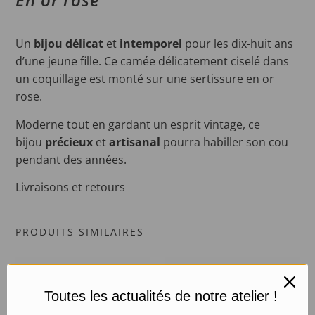
Un
bijou délicat
et
intemporel
pour les dix-huit ans
d’une jeune fille. Ce camée délicatement ciselé dans
un coquillage est monté sur une sertissure en or
rose.
Moderne tout en gardant un esprit vintage, ce
bijou
précieux
et
artisanal
pourra habiller son cou
pendant des années.
Livraisons et retours
PRODUITS SIMILAIRES
Toutes les actualités de notre atelier !