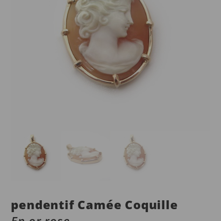
pendentif Camée Coquille
En or rose