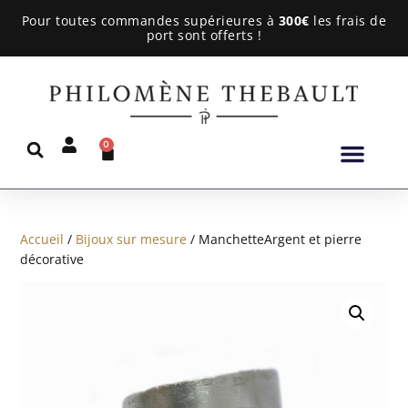
Pour toutes commandes supérieures à
300€
les frais de
port sont offerts !
0
Accueil
/
Bijoux sur mesure
/ ManchetteArgent et pierre
décorative