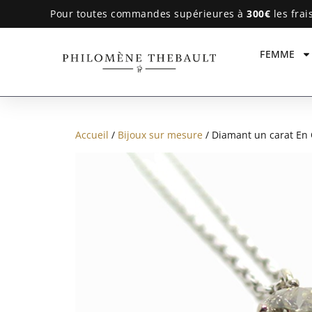
Pour toutes commandes supérieures à
300€
les frai
FEMME
Accueil
/
Bijoux sur mesure
/ Diamant un carat En 