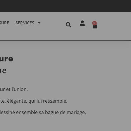
SURE
SERVICES
0
ure
ne
r et l’union.
e, élégante, qui lui ressemble.
s dessiné ensemble sa bague de mariage.