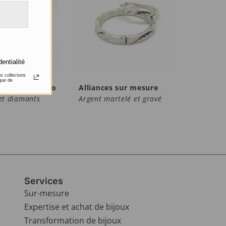
dentialité
us collectons
que de
 style Art déco
Alliances sur mesure
et diamants
Argent martelé et gravé
Services
Sur-mesure
Expertise et achat de bijoux
Transformation de bijoux