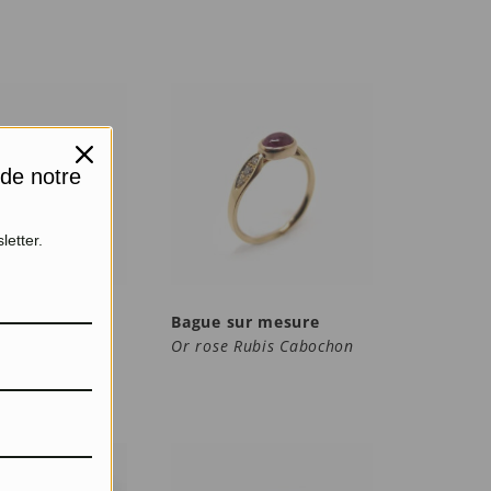
 de notre
letter.
ce à Face
Bague sur mesure
et Diamants
Or rose Rubis Cabochon