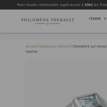
Pour toutes commandes supérieures à
300€
les frai
FEMME
Accueil
/
Bijoux sur mesure
/ Chevalière sur mesur
marine