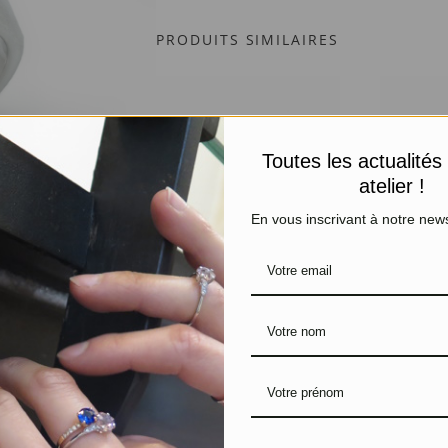
PRODUITS SIMILAIRES
Toutes les actualités
atelier !
En vous inscrivant à notre news
Bague pour homme
Bague Fa
Argent et lapis-lazuli
Or blanc 