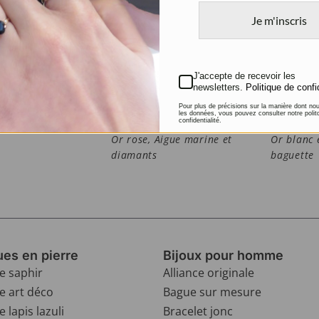
Je m'inscris
J'accepte de recevoir les
newsletters.
Politique de confi
Pour plus de précisions sur la manière dont no
les données, vous pouvez consulter notre polit
confidentialité.
Bague hexagonale
Bague de
Or rose, Aigue marine et
Or blanc 
diamants
baguette
es en pierre
Bijoux pour homme
e saphir
Alliance originale
e art déco
Bague sur mesure
 lapis lazuli
Bracelet jonc