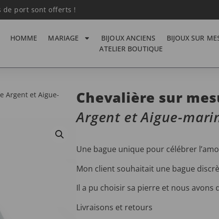
s de port sont offerts !
HOMME
MARIAGE
BIJOUX ANCIENS
BIJOUX SUR ME
ATELIER BOUTIQUE
Chevalière sur mes
e Argent et Aigue-
Argent et Aigue-mari
Une bague unique pour célébrer l’amou
Mon client souhaitait une bague discrèt
Il a pu choisir sa pierre et nous avon
Livraisons et retours