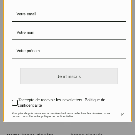
Bague Mains enlacées
Bague Jarretière
Argent
Or rose et Diamants
Je m'inscris
J'accepte de recevoir les newsletters.
Politique de
confidentialité
Pour plus de précisions sur la manière dont nous collectons les données, vous
pouvez consulter notre politque de confidentialité.