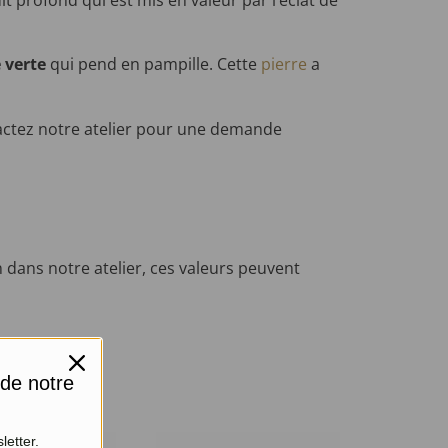
 verte
qui pend en pampille. Cette
pierre
a
actez notre atelier pour une demande
 dans notre atelier, ces valeurs peuvent
 de notre
letter.