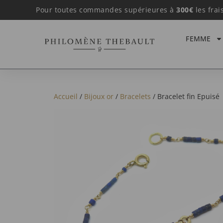
Pour toutes commandes supérieures à
300€
les frai
FEMME
Accueil
/
Bijoux or
/
Bracelets
/ Bracelet fin Epuisé