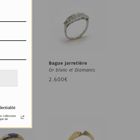
’oreilles
Bague Jarretière
’or
Or blanc et Diamants
2.600
€
dentialité
us collectons
que de