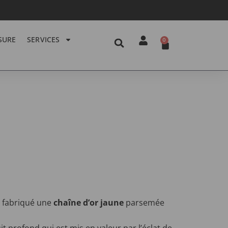
SURE
SERVICES
0
s fabriqué une
chaîne d’or jaune
parsemée
uit profond qui est mis en valeur par l’éclat de