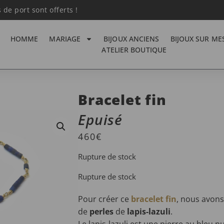
s de port sont offerts !
HOMME
MARIAGE
BIJOUX ANCIENS
BIJOUX SUR ME
ATELIER BOUTIQUE
Bracelet fin
Epuisé
460
€
Rupture de stock
Rupture de stock
Pour créer ce
bracelet fin
, nous avon
de
perles
de
lapis-lazuli
.
Le lapis-lazuli est une pierre au bleu n