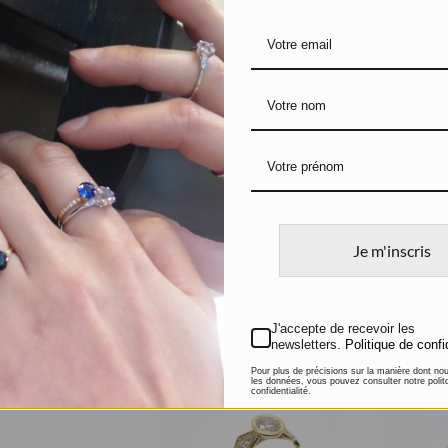
Solitaire Amétrine
Boucles d
Or jaune et Amétrine
Cercles d
Or jaune
Je m'inscris
740
€
420
€
J'accepte de recevoir les
newsletters.
Politique de confi
Pour plus de précisions sur la manière dont no
les données, vous pouvez consulter notre polit
confidentialité.