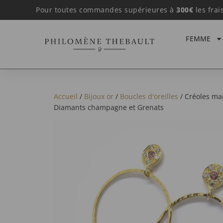
Pour toutes commandes supérieures à
300€
les frai
FEMME
Accueil
/
Bijoux or
/
Boucles d'oreilles
/ Créoles mar
Diamants champagne et Grenats