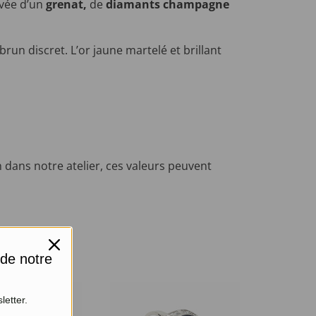
avée d’un
grenat,
de
diamants champagne
.
un discret. L’or jaune martelé et brillant
 dans notre atelier, ces valeurs peuvent
 de notre
letter.