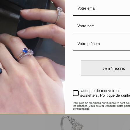
Solitaire Amétrine
Bague d’
Or blanc, Amétrine et
Déco
Diamants
Or blanc,
Je m'inscris
Diamants
1.100
€
3.400
€
J'accepte de recevoir les
newsletters.
Politique de confi
Pour plus de précisions sur la manière dont no
les données, vous pouvez consulter notre polit
confidentialité.