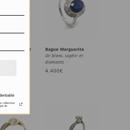
inspiration Art
Bague Marguerite
Or blanc, saphir et
 Saphir et
diamants
4.400
€
dentialité
us collectons
que de