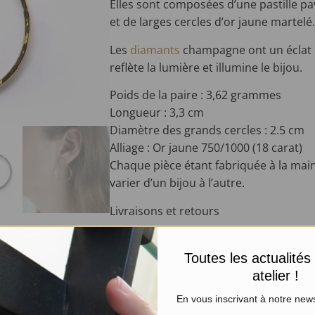
Elles sont composées d’une pastille p
et de larges cercles d’or jaune martelé
Les
diamants
champagne ont un éclat br
reflète la lumière et illumine le bijou.
Poids de la paire : 3,62 grammes
Longueur : 3,3 cm
Diamètre des grands cercles : 2.5 cm
Alliage : Or jaune 750/1000 (18 carat)
Chaque pièce étant fabriquée à la main
varier d’un bijou à l’autre.
Livraisons et retours
PRODUITS SIMILAIRES
Toutes les actualités
atelier !
En vous inscrivant à notre news