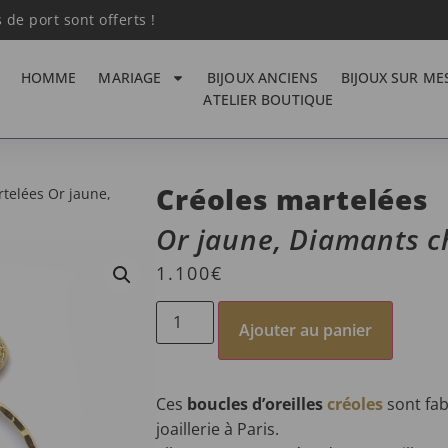
s de port sont offerts !
HOMME
MARIAGE
BIJOUX ANCIENS
BIJOUX SUR ME
ATELIER BOUTIQUE
Créoles martelées
telées Or jaune,
Or jaune, Diamants 
1.100
€
Ajouter au panier
Ces
boucles d’oreilles
créoles
sont fab
joaillerie à Paris.