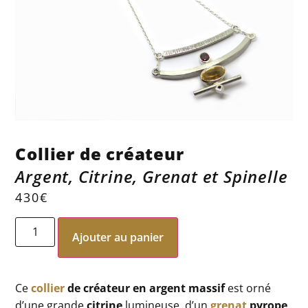
Collier de créateur
Argent, Citrine, Grenat et Spinelle
430
€
Ajouter au panier
Ce
collier
de créateur en argent massif
est orné
d’une grande
citrine
lumineuse, d’un
grenat
pyrope