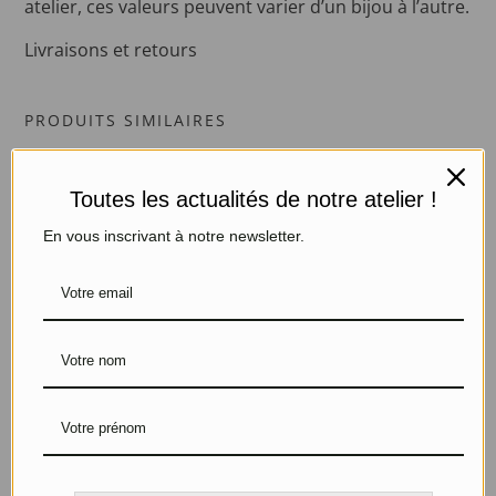
atelier, ces valeurs peuvent varier d’un bijou à l’autre.
Livraisons et retours
PRODUITS SIMILAIRES
Promo !
Toutes les actualités de notre atelier !
En vous inscrivant à notre newsletter.
Sautoir Amulette
Collier de chien
Argent et Citrine
Argent, Améthyste, Apatite,
Saphir, Rubis et Citrine
320
€