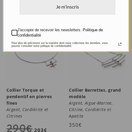
340
€
238
€
Je m'inscris
Promo !
J'accepte de recevoir les newsletters.
Politique de
confidentialité
Pour plus de précisions sur la manière dont nous collectons les données, vous
pouvez consulter notre politque de confidentialité.
Collier Torque et
Collier Barrettes, grand
pendentif en pierres
modèle
fines
Argent, Aigue-Marine,
Argent, Cordiérite et
Citrine, Cordiérite et
Citrines
Apatite
290
€
350
€
203
€