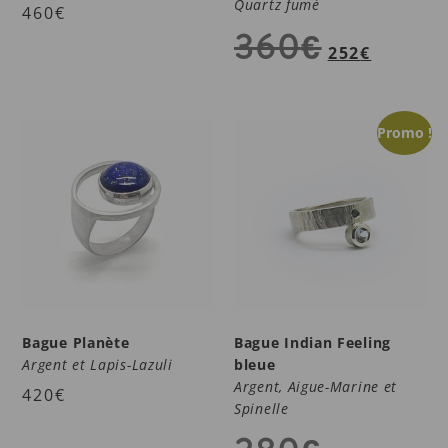
Quartz fumé
460
€
360
€
252
€
Promo !
Bague Planète
Bague Indian Feeling
Argent et Lapis-Lazuli
bleue
Argent, Aigue-Marine et
420
€
Spinelle