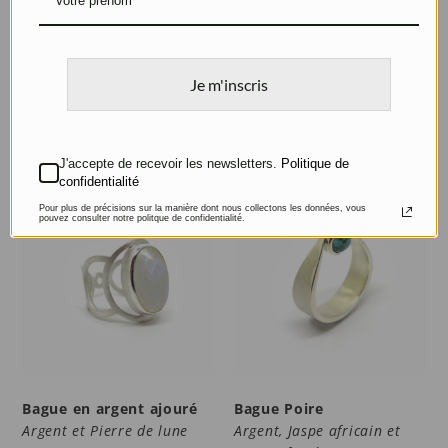
Bague bleu ciel
Bague large et ajourée
Argent et Agate bleue
Argent, Opale, Améthystes,
Je m'inscris
Grenats et Spinelles
510
€
580
€
J'accepte de recevoir les newsletters.
Politique de
confidentialité
Promo !
Pour plus de précisions sur la manière dont nous collectons les données, vous
pouvez consulter notre politque de confidentialité.
Bague en argent ajouré
Bague Poire
Argent et Pierre de lune
Argent, Jaspe africain et