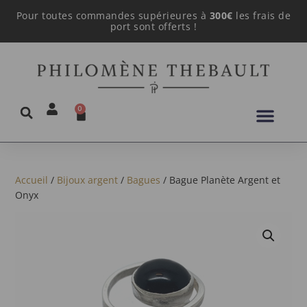
Pour toutes commandes supérieures à
300€
les frais de
port sont offerts !
0
Accueil
/
Bijoux argent
/
Bagues
/ Bague Planète Argent et
Onyx