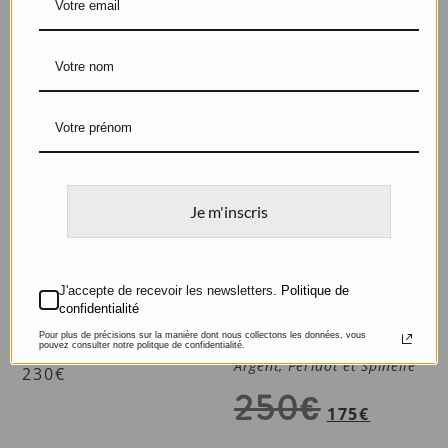
PRODUITS SIMILAIRES
Promo !
Je m'inscris
J'accepte de recevoir les newsletters.
Politique de
confidentialité
Bague Asymétrique
Bague Indian Feeling
Pour plus de précisions sur la manière dont nous collectons les données, vous
Argent et Nacre blanche
verte
pouvez consulter notre politque de confidentialité.
Argent, Péridot et Spinelle
230
€
250
€
175
€