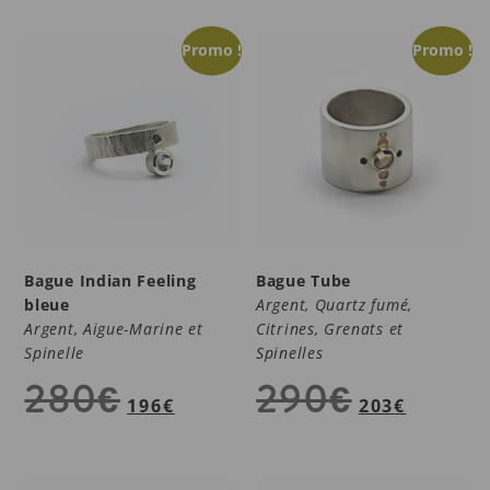
Promo !
Promo !
Bague Indian Feeling
Bague Tube
bleue
Argent, Quartz fumé,
Argent, Aigue-Marine et
Citrines, Grenats et
Spinelle
Spinelles
280
€
290
€
196
€
203
€