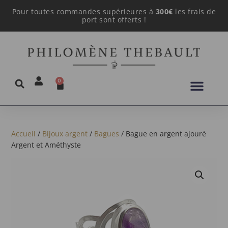
Pour toutes commandes supérieures à
300€
les frais de
port sont offerts !
0
Accueil
/
Bijoux argent
/
Bagues
/ Bague en argent ajouré
Argent et Améthyste