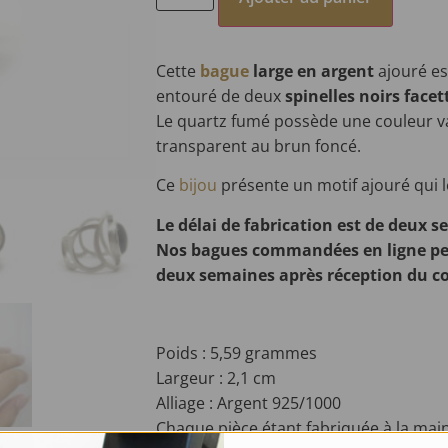
Cette
bague
large en argent
ajouré e
entouré de deux
spinelles noirs facet
Le quartz fumé possède une couleur va
transparent au brun foncé.
Ce
bijou
présente un motif ajouré qui l
Le délai de fabrication est de deux 
Nos bagues commandées en ligne pe
deux semaines après réception du co
Poids : 5,59 grammes
Largeur : 2,1 cm
Alliage : Argent 925/1000
C
haque pièce étant fabriquée à la main