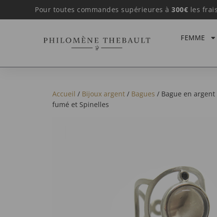
Pour toutes commandes supérieures à
300€
les frai
FEMME
Accueil
/
Bijoux argent
/
Bagues
/ Bague en argent 
fumé et Spinelles