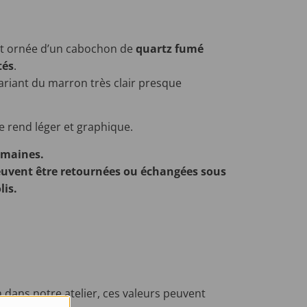
st ornée d’un cabochon de
quartz fumé
tés
.
riant du marron très clair presque
e rend léger et graphique.
semaines.
uvent être retournées ou échangées sous
lis.
 dans notre atelier, ces valeurs peuvent