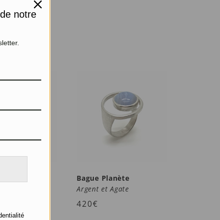
 de notre
letter.
ire
Bague Planète
Citrine
Argent et Agate
420
€
dentialité