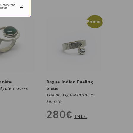
us collectons
que de
Promo !
anète
Bague Indian Feeling
 Agate mousse
bleue
Argent, Aigue-Marine et
Spinelle
280
€
196
€