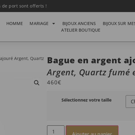
s de port sont offerts !
HOMME
MARIAGE
BIJOUX ANCIENS
BIJOUX SUR ME
ATELIER BOUTIQUE
Bague en argent aj
ajouré Argent, Quartz
Argent, Quartz fumé e
460
€
Sélectionnez votre taille
Ajouter au panier