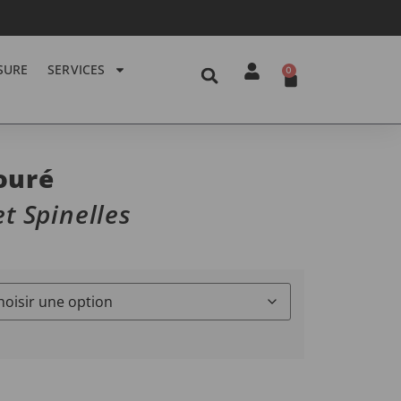
SURE
SERVICES
0
ouré
t Spinelles