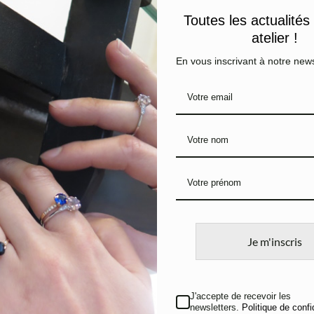
varier d’un bijou à l’autre.
Toutes les actualités
Livraisons et retours
atelier !
En vous inscrivant à notre news
PRODUITS SIMILAIRES
Je m'inscris
Bague Asymétrique
Bague Po
Argent et Nacre blanche
Argent et 
230
€
390
€
J'accepte de recevoir les
newsletters.
Politique de confi