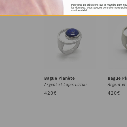
Pour plus de précisions sur la manière dont no
les données, vous pouvez consulter notre polit
confidentialité.
Bague Planète
Bague Pl
Argent et Lapis-Lazuli
Argent et
420
€
420
€