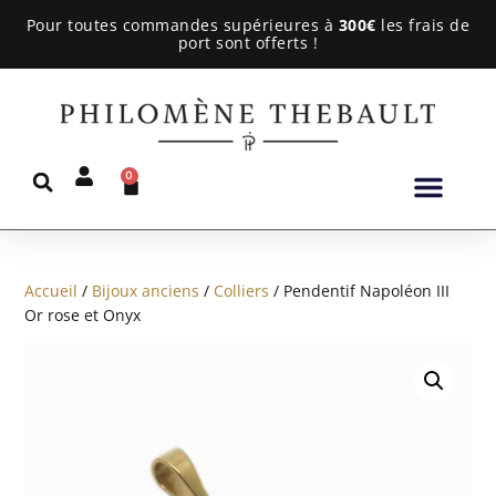
Pour toutes commandes supérieures à
300€
les frais de
port sont offerts !
0
Accueil
/
Bijoux anciens
/
Colliers
/ Pendentif Napoléon III
Or rose et Onyx