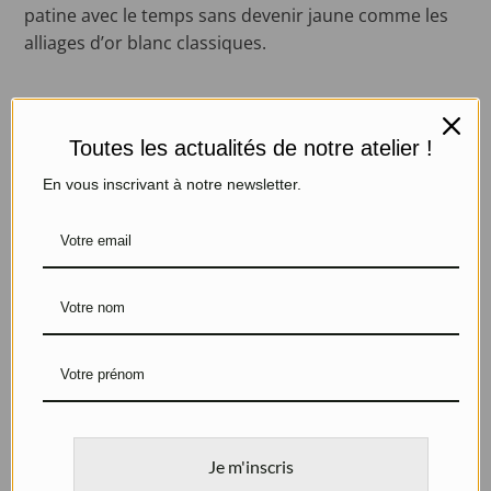
patine avec le temps sans devenir jaune comme les
alliages d’or blanc classiques.
Toutes les actualités de notre atelier !
Or blanc 750/1000 (18 carat) palladié et rhodié.
En vous inscrivant à notre newsletter.
Poids : 2.84 grammes
Poinçons : poinçon de maître et poinçon tête d’aigle
apposé par la garantie
Diamant de centre : 0.29 carat. Couleur J. Pureté
VVS1.
Certificat du laboratoire HRD Anvers pour cette
pierre de centre.
Pavage : Dix huit diamants blancs.
Livraisons et retours
Je m'inscris