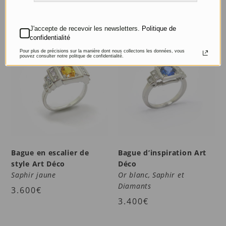
PRODUITS SIMILAIRES
J'accepte de recevoir les newsletters.
Politique de
confidentialité
Pour plus de précisions sur la manière dont nous collectons les données, vous
pouvez consulter notre politque de confidentialité.
Bague en escalier de
Bague d’inspiration Art
style Art Déco
Déco
Saphir jaune
Or blanc, Saphir et
Diamants
3.600
€
3.400
€