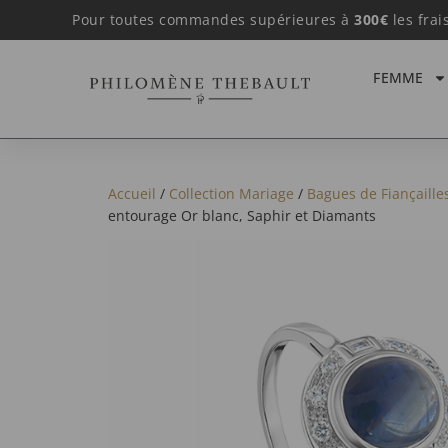
Pour toutes commandes supérieures à
300€
les frai
FEMME
Accueil
/
Collection Mariage
/
Bagues de Fiançaille
entourage Or blanc, Saphir et Diamants