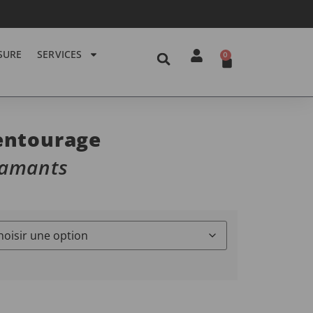
SURE
SERVICES
0
entourage
Diamants