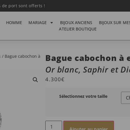
s de port sont offerts !
HOMME
MARIAGE
BIJOUX ANCIENS
BIJOUX SUR ME
ATELIER BOUTIQUE
Bague cabochon à 
s
/ Bague cabochon à
Or blanc, Saphir et 
4.300
€
Sélectionnez votre taille
Ajouter au panier