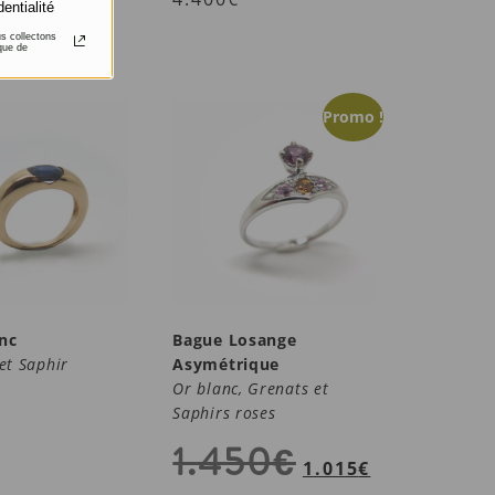
dentialité
us collectons
que de
Promo !
nc
Bague Losange
et Saphir
Asymétrique
Or blanc, Grenats et
Saphirs roses
1.450
€
1.015
€