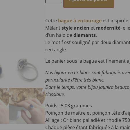
Cette
bague à entourage
est inspirée
Mêlant
style ancien
et
modernité
, el
d’un halo de
diamants
.
Le motif est souligné par deux diaman
rectangle.
Le panier sous la bague est finement a
Nos bijoux en or blanc sont fabriqués avec 
particularité d’être très blanc.
Dans le temps, votre bijou jaunira beauco
classique.
Poids : 5,03 grammes
Poinçon de maître et poinçon tête d’ai
Alliage : Or blanc palladié et rhodié 75
C
haque pièce étant fabriquée à la main