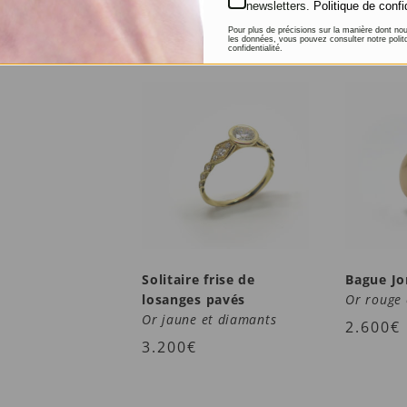
newsletters.
Politique de confi
Pour plus de précisions sur la manière dont no
les données, vous pouvez consulter notre polit
confidentialité.
Solitaire frise de
Bague Jo
losanges pavés
Or rouge 
Or jaune et diamants
2.600
€
3.200
€