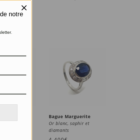
 de notre
letter.
chi
Bague Marguerite
Or blanc, saphir et
diamants
4.400
€