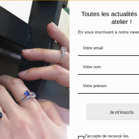
varier d’un bijou à l’autre.
Toutes les actualités
Livraisons et retours
atelier !
En vous inscrivant à notre news
PRODUITS SIMILAIRES
Je m'inscris
Solitaire Amétrine
Bague Ar
Or blanc, Amétrine et
Épuisé
Diamants
J'accepte de recevoir les
1.100
€