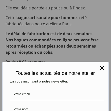
Elle est idéale portée au pouce ou à l’index.
Cette
bague artisanale pour homme
a été
fabriquée dans notre atelier à Paris.
Le délai de fabrication est de deux semaines.
Nos bagues commandées en ligne peuvent être
retournées ou échangées sous deux semaines
après réception du colis.
Poids : 8,63 grammes
Fil de section ronde : 4 mm
Toutes les actualités de notre atelier !
Alliage : Argent massif 925/1000
Chaque pièce étant fabriquée à la main dans notre
En vous inscrivant à notre newsletter.
atelier, ces valeurs peuvent varier d’un bijou à l’autre.
Livraisons et retours