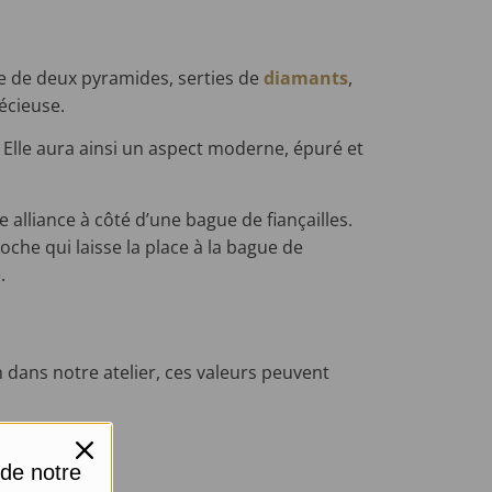
 de deux pyramides, serties de
diamants
,
récieuse.
. Elle aura ainsi un aspect moderne, épuré et
alliance à côté d’une bague de fiançailles.
che qui laisse la place à la bague de
.
 dans notre atelier, ces valeurs peuvent
 de notre