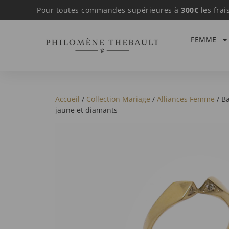
Pour toutes commandes supérieures à
300€
les frai
FEMME
Accueil
/
Collection Mariage
/
Alliances Femme
/ Ba
jaune et diamants