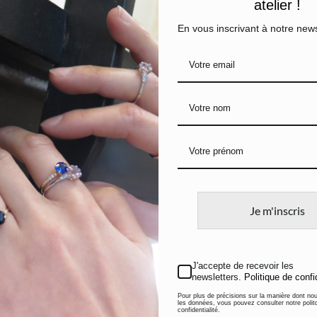
atelier !
PRODUITS SIMILAIRES
En vous inscrivant à notre news
Bague Archi
Bague d’
Or jaune et Diamants
Déco
Je m'inscris
Or blanc,
1.700
€
Diamants
3.400
€
J'accepte de recevoir les
newsletters.
Politique de confi
Pour plus de précisions sur la manière dont no
les données, vous pouvez consulter notre polit
confidentialité.