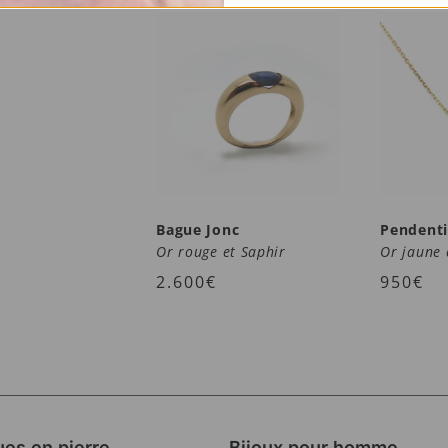
Bague Jonc
Pendenti
Or rouge et Saphir
Or jaune 
2.600
€
950
€
es en pierre
Bijoux pour homme