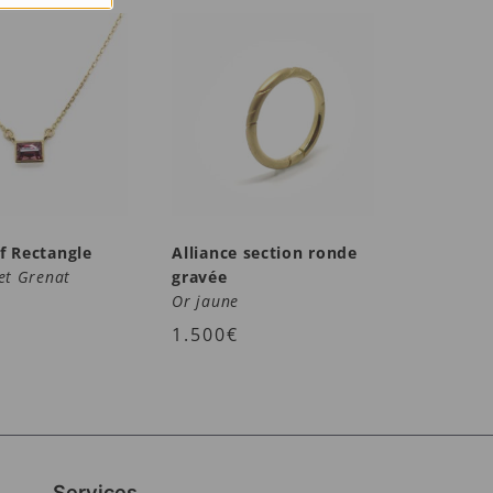
f Rectangle
Alliance section ronde
et Grenat
gravée
Or jaune
1.500
€
Services