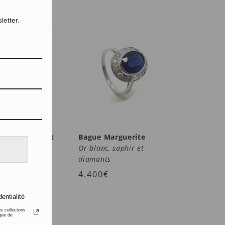
letter.
inspiration Art
Bague Marguerite
Or blanc, saphir et
 Saphir et
diamants
4.400
€
dentialité
us collectons
que de